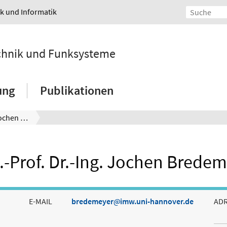
ik und Informatik
echnik und Funksysteme
ung
Publikationen
Hon.-Prof. Dr.-Ing. Jochen Bredemeyer
-Prof. Dr.-Ing. Jochen Brede
E-MAIL
bredemeyer
imw.uni-hannover.de
AD