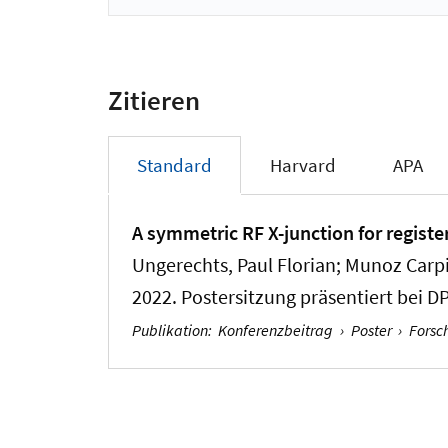
Zitieren
Standard
Harvard
APA
A symmetric RF X-junction for regist
Ungerechts, Paul Florian; Munoz Carp
2022. Postersitzung präsentiert bei 
Publikation
:
Konferenzbeitrag
›
Poster
›
Forsc