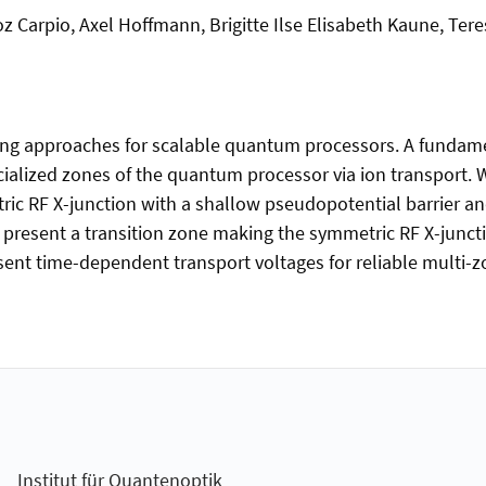
 Carpio, Axel Hoffmann, Brigitte Ilse Elisabeth Kaune, Tere
ing approaches for scalable quantum processors. A fundame
alized zones of the quantum processor via ion transport. W
ic RF X-junction with a shallow pseudopotential barrier and 
e present a transition zone making the symmetric RF X-junc
ent time-dependent transport voltages for reliable multi-z
Institut für Quantenoptik