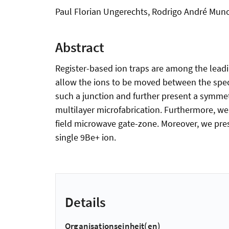
Paul Florian Ungerechts, Rodrigo André Munoz
Abstract
Register-based ion traps are among the lead
allow the ions to be moved between the speci
such a junction and further present a symmetr
multilayer microfabrication. Furthermore, w
field microwave gate-zone. Moreover, we pres
single 9Be+ ion.
Details
Organisationseinheit(en)